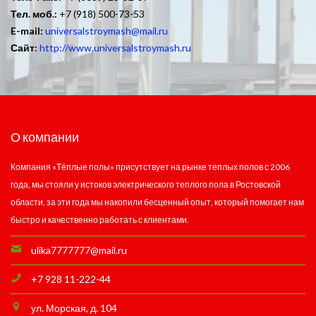
Тел. моб.:
+7 (918) 500-73-53
E-mail:
universalstroymash@mail.ru
Сайт:
http://www.universalstroymash.ru
О компании
Компания «Тёплые полы» присутствует на рынке теплых полов с 2006
года, мы стояли у истоков электрического теплого пола в Ростовской
области, за эти года мы накопили бесценный опыт, который помогает нам
быстро и качественно работать с клиентами.
ulika7777777@mail.ru
+7 928 11-222-44
ул. Морская, д. 104