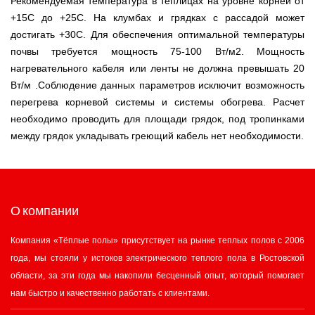
Рекомендуемая температура в теплицах на уровне корней от
+15С до +25С. На клумбах и грядках с рассадой может
достигать +30С. Для обеспечения оптимальной температуры
почвы требуется мощность 75-100 Вт/м2. Мощность
нагревательного кабеля или ленты не должна превышать 20
Вт/м .Соблюдение данных параметров исключит возможность
перегрева корневой системы и системы обогрева. Расчет
необходимо проводить для площади грядок, под тропинками
между грядок укладывать греющий кабель нет необходимости.
О компании
Компания «Тёплые полы» присутствует на рынке теплых полов с 2006
года, мы стояли у истоков электрического теплого пола в Ростовской
области, за эти года мы накопили бесценный опыт, который помогает
нам быстро и качественно работать с клиентами.