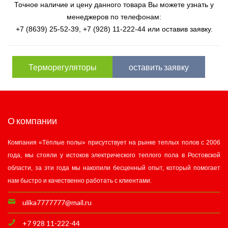
Точное наличие и цену данного товара Вы можете узнать у
менеджеров по телефонам:
+7 (8639) 25-52-39, +7 (928) 11-222-44 или оставив заявку.
Терморегуляторы
оставить заявку
О компании
Компания «Тёплые полы» присутствует на рынке теплых полов с 2006
года, мы стояли у истоков электрического теплого пола в Ростовской
области, за эти года мы накопили бесценный опыт, который помогает
нам быстро и качественно работать с клиентами.
ulika7777777@mail.ru
+7 928 11-222-44