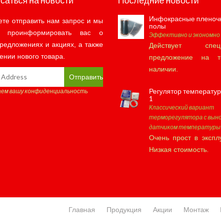
саться на новости
Последние новости
Инфокрасные пленоч
те отправить нам запрос и мы
полы
м проинформировать вас о
Эффективно и экономно
редложениях и акциях, а также
Действует специ
ении нового товара.
предложение на т
наличии.
Отправить
Регулятор температу
аем вашу конфиденциальность
1
Классический вариант
терморегулятора с вын
датчиком температуры 
Очень прост в экспл
Низкая стоимость.
Главная
Продукция
Акции
Монтаж