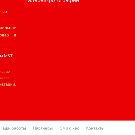
Галерея фотографий
ные
альное
овар в
ры MST-
осным
пола.
уатации.
Наши работы
Партнеры
Сми о нас
Контакты